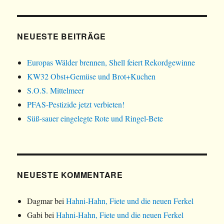
e
e
g
ö
ö
e
f
f
ö
f
f
f
n
n
f
e
e
n
NEUESTE BEITRÄGE
t
t
e
)
)
t
)
Europas Wälder brennen, Shell feiert Rekordgewinne
KW32 Obst+Gemüse und Brot+Kuchen
S.O.S. Mittelmeer
PFAS-Pestizide jetzt verbieten!
Süß-sauer eingelegte Rote und Ringel-Bete
NEUESTE KOMMENTARE
Dagmar
bei
Hahni-Hahn, Fiete und die neuen Ferkel
Gabi
bei
Hahni-Hahn, Fiete und die neuen Ferkel