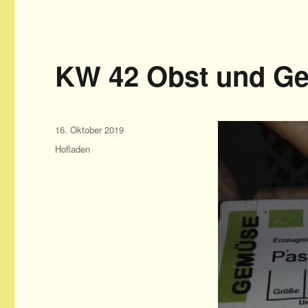
KW 42 Obst und G
Veröffentlicht
16. Oktober 2019
am
Kategorien
Hofladen