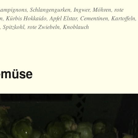
hampignons, Schlangengurken, Ingwer, Möhren, rote
in, Kürbis Hokkaido, Apfel Elstar, Cementinen, Kartoffeln,
 Spitzkohl, rote Zwiebeln, Knoblauch
emüse