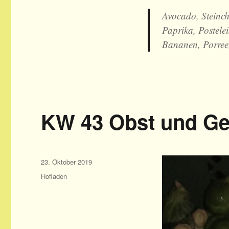
Avocado, Steinc
Paprika, Postele
Bananen, Porree,
KW 43 Obst und G
Veröffentlicht
23. Oktober 2019
am
Kategorien
Hofladen