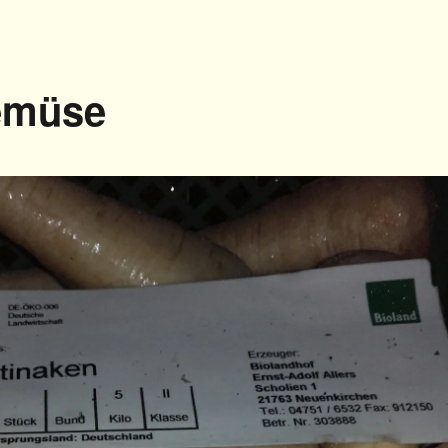
emüse