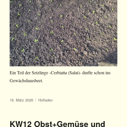
Ein Teil der Setzlinge -Cerbiatta (Salat)- durfte schon ins
Gewächshausbeet.
Veröffentlicht
Kategorien
16. März 2026
Hofladen
am
KW12 Obst+Gemüse und