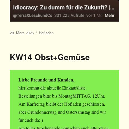
Veröffentlicht
Kategorien
28. März 2026
Hofladen
am
KW14 Obst+Gemüse
Liebe Freunde und Kunden,
hier kommt die aktuelle Einkaufsliste.
Bestellungen bitte bis MontagMITTAG, 12Uhr.
Am Karfreitag bleibt der Hofladen geschlossen,
aber Gründonnerstag und Ostersamstag sind wir
für euch da:-)
Ein tolles Wochenende wünschen euch alle Zwei-