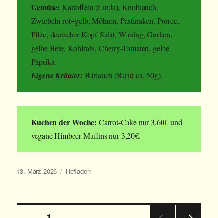
Gemüse:
Kartoffeln (Linda), Knoblauch,
Zwiebeln rot+gelb, Möhren, Pastinaken, Porree,
Pilze, deutscher Kopf-Salat, Wirsing, Gurken,
gelbe Bete, Kohlrabi, Cherry-Tomaten, gelbe
Paprika.
Eigene Kräuter:
Bärlauch (Bund ca. 50g).
Kuchen der Woche:
Carrot-Cake nur 3,60€ und
vegane Himbeer-Muffins nur 3,20€.
Veröffentlicht
Kategorien
13. März 2026
Hofladen
am
Beitrags-
SEITE
1