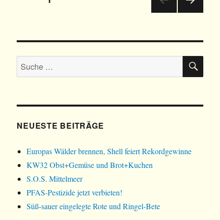
NÄC
Navigation
HSTE
SEIT
E
SU
Suche
nach:
NEUESTE BEITRÄGE
Europas Wälder brennen, Shell feiert Rekordgewinne
KW32 Obst+Gemüse und Brot+Kuchen
S.O.S. Mittelmeer
PFAS-Pestizide jetzt verbieten!
Süß-sauer eingelegte Rote und Ringel-Bete