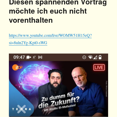
Diesen spannenden Vortrag
möchte ich euch nicht
vorenthalten
https://www.youtube.com/live/WOMW51H15eQ?
si=8uln2Yg-Kpi0-sWG