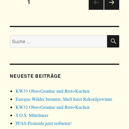
Beitrags-
SEITE
1
NÄC
Navigation
HSTE
SEIT
E
SU
Suche
nach:
NEUESTE BEITRÄGE
KW33 Obst+Gemüse und Brot+Kuchen
Europas Wälder brennen, Shell feiert Rekordgewinne
KW32 Obst+Gemüse und Brot+Kuchen
S.O.S. Mittelmeer
PFAS-Pestizide jetzt verbieten!