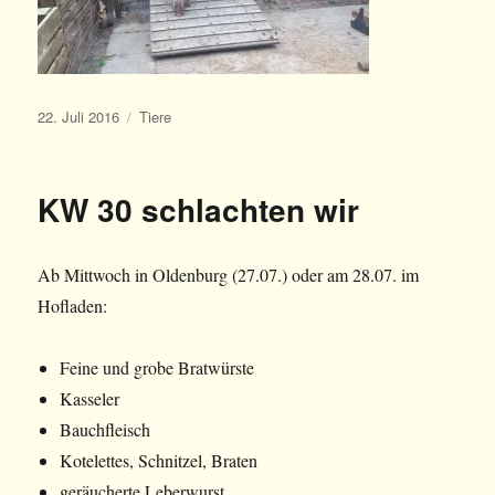
Veröffentlicht
Kategorien
22. Juli 2016
Tiere
am
KW 30 schlachten wir
Ab Mittwoch in Oldenburg (27.07.) oder am 28.07. im
Hofladen:
Feine und grobe Bratwürste
Kasseler
Bauchfleisch
Kotelettes, Schnitzel, Braten
geräucherte Leberwurst