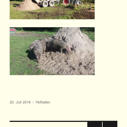
Veröffentlicht
Kategorien
20. Juli 2016
Hofladen
am