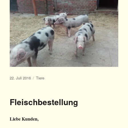
Veröffentlicht
Kategorien
22. Juli 2016
Tiere
am
Fleischbestellung
Liebe Kunden,