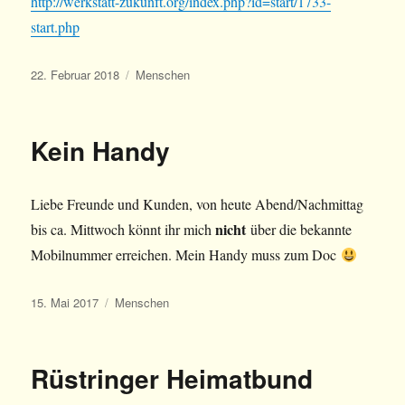
http://werkstatt-zukunft.org/index.php?id=start/1733-
start.php
Veröffentlicht
Kategorien
22. Februar 2018
Menschen
am
Kein Handy
Liebe Freunde und Kunden, von heute Abend/Nachmittag
nicht
bis ca. Mittwoch könnt ihr mich
über die bekannte
Mobilnummer erreichen. Mein Handy muss zum Doc
Veröffentlicht
Kategorien
15. Mai 2017
Menschen
am
Rüstringer Heimatbund