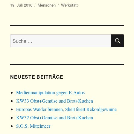
Veröffentlicht
Kategorien
Schlagwörter
19. Juli 2016
Menschen
Werkstatt
am
SU
Suche
nach:
NEUESTE BEITRÄGE
Medienmanipulation gegen E-Autos
KW33 Obst+Gemüse und Brot+Kuchen
Europas Wälder brennen, Shell feiert Rekordgewinne
KW32 Obst+Gemüse und Brot+Kuchen
S.O.S. Mittelmeer