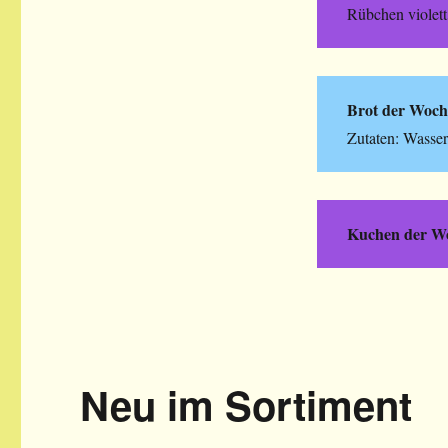
Rübchen violett,
Brot der Woch
Zutaten: Wasser
Kuchen der W
Neu im Sortiment