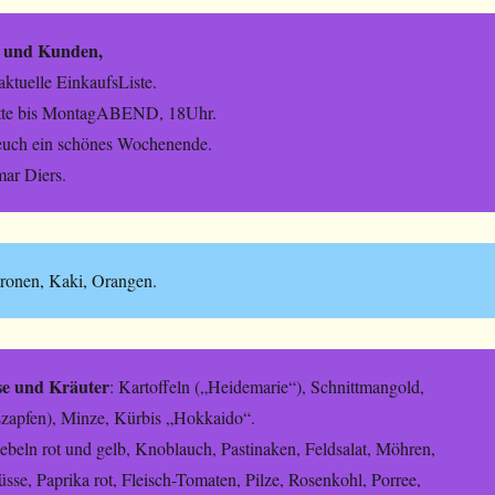
 und Kunden,
aktuelle EinkaufsListe.
itte bis MontagABEND, 18Uhr.
uch ein schönes Wochenende.
ar Diers.
itronen, Kaki, Orangen.
e und Kräuter
: Kartoffeln („Heidemarie“), Schnittmangold,
szapfen), Minze, Kürbis „Hokkaido“.
ebeln rot und gelb, Knoblauch, Pastinaken, Feldsalat, Möhren,
sse, Paprika rot, Fleisch-Tomaten, Pilze, Rosenkohl, Porree,