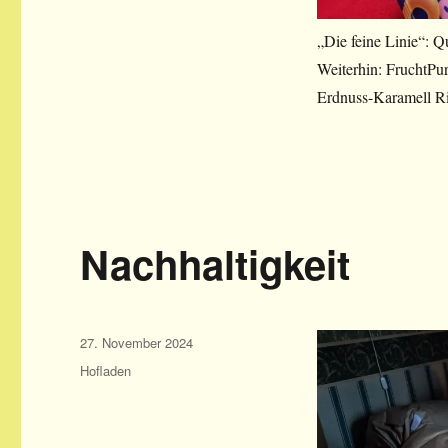
„Die feine Linie“: 
Weiterhin: FruchtPu
Erdnuss-Karamell Ri
Nachhaltigkeit
Veröffentlicht
27. November 2024
am
Kategorien
Hofladen