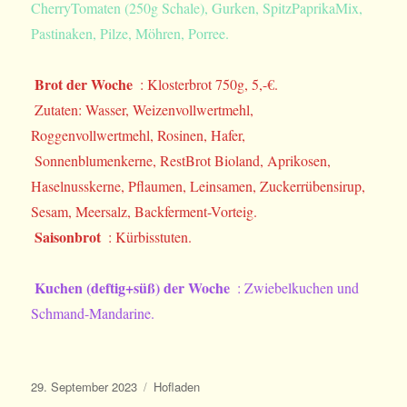
CherryTomaten (250g Schale), Gurken, SpitzPaprikaMix,
Pastinaken, Pilze, Möhren, Porree.
Brot der Woche
: Klosterbrot 750g, 5,-€.
Zutaten: Wasser, Weizenvollwertmehl,
Roggenvollwertmehl, Rosinen, Hafer,
Sonnenblumenkerne, RestBrot Bioland, Aprikosen,
Haselnusskerne, Pflaumen, Leinsamen, Zuckerrübensirup,
Sesam, Meersalz, Backferment-Vorteig.
Saisonbrot
: Kürbisstuten.
Kuchen (deftig+süß) der Woche
: Zwiebelkuchen und
Schmand-Mandarine.
Veröffentlicht
Kategorien
29. September 2023
Hofladen
am