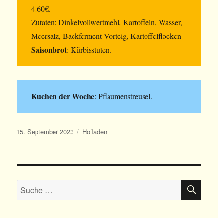
4,60€.
Zutaten: Dinkelvollwertmehl
,
Kartoffeln, Wasser,
Meersalz, Backferment-Vorteig, Kartoffelflocken.
Saisonbrot
: Kürbisstuten.
Kuchen der Woche
: Pflaumenstreusel.
Veröffentlicht
Kategorien
15. September 2023
Hofladen
am
SU
Suche
nach: