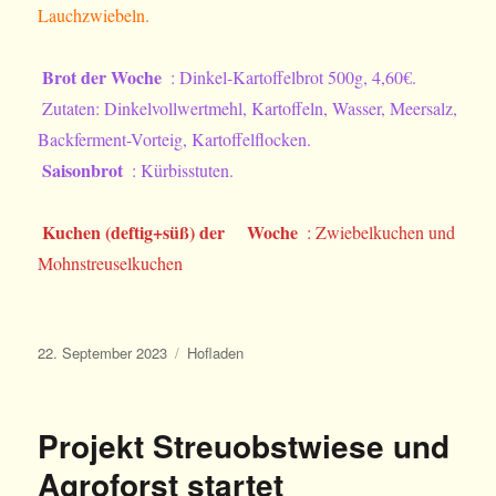
Lauchzwiebeln.
Brot der Woche
: Dinkel-Kartoffelbrot 500g, 4,60€.
Zutaten: Dinkelvollwertmehl, Kartoffeln, Wasser, Meersalz,
Backferment-Vorteig, Kartoffelflocken.
Saisonbrot
: Kürbisstuten.
Kuchen (deftig+süß) der
Woche
: Zwiebelkuchen und
Mohnstreuselkuchen
Veröffentlicht
Kategorien
22. September 2023
Hofladen
am
Projekt Streuobstwiese und
Agroforst startet