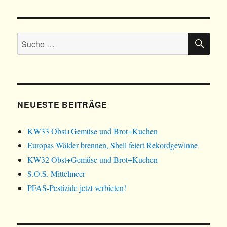
HSTE
SEIT
E
SU
Suche
nach:
NEUESTE BEITRÄGE
KW33 Obst+Gemüse und Brot+Kuchen
Europas Wälder brennen, Shell feiert Rekordgewinne
KW32 Obst+Gemüse und Brot+Kuchen
S.O.S. Mittelmeer
PFAS-Pestizide jetzt verbieten!