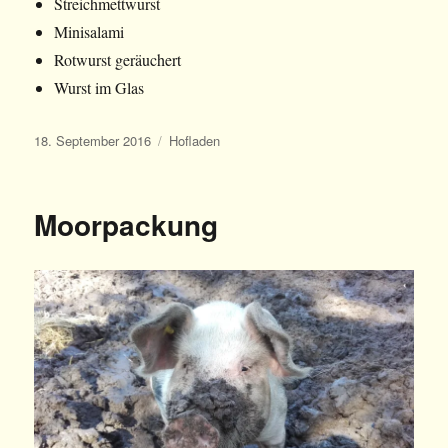
Streichmettwurst
Minisalami
Rotwurst geräuchert
Wurst im Glas
Veröffentlicht
Kategorien
18. September 2016
Hofladen
am
Moorpackung