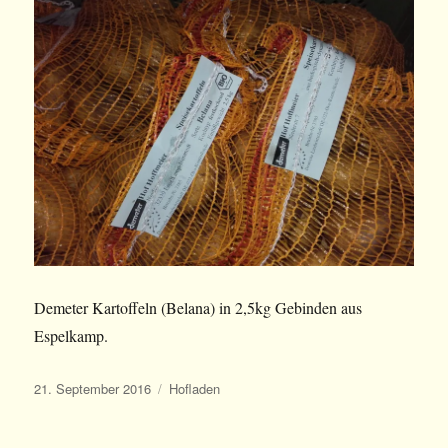
Demeter Kartoffeln (Belana) in 2,5kg Gebinden aus
Espelkamp.
Veröffentlicht
Kategorien
21. September 2016
Hofladen
am