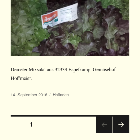
Demeter-Mixsalat aus 32339 Espelkamp, Gemüsehof
Hoffmeier.
Veröffentlicht
Kategorien
14. September 2016
Hofladen
am
Beitrags-
SEITE
1
NÄC
Navigation