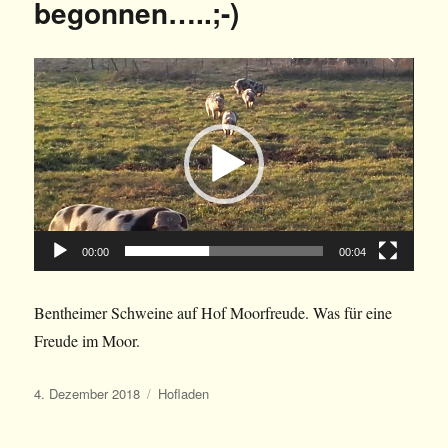
begonnen…..;-)
Video-
Player
00:00
00:04
Bentheimer Schweine auf Hof Moorfreude. Was für eine
Freude im Moor.
Veröffentlicht
Kategorien
4. Dezember 2018
Hofladen
am