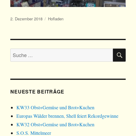
Veröffentlicht
Kategorien
2. Dezember 2018
Hofladen
am
SU
Suche
nach:
NEUESTE BEITRÄGE
KW33 Obst+Gemüse und Brot+Kuchen
Europas Wälder brennen, Shell feiert Rekordgewinne
KW32 Obst+Gemüse und Brot+Kuchen
S.O.S. Mittelmeer