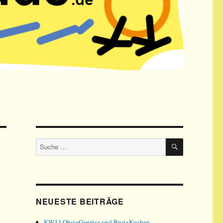
SUCHE
Suche
nach:
NEUESTE BEITRÄGE
KW33 Obst+Gemüse und Brot+Kuchen