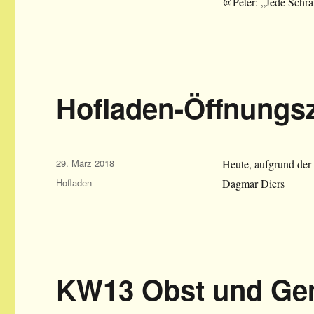
@Peter: „Jede Schra
Hofladen-Öffnungsz
Veröffentlicht
29. März 2018
Heute, aufgrund der
am
Kategorien
Hofladen
Dagmar Diers
KW13 Obst und G