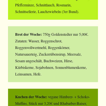
Pfefferminze, Schnittlauch, Rosmarin,
Schnittsellerie, Lauchzwiebeln (3er Bund).
Brot der Woche:
750g Goldenstedter nur 5,00€.
Zutaten: Wasser, Roggenschrot,
Roggenvollwertmehl, Roggenkörner,
Natursauerteig, Zuckerrübensirup, Meersalz,
Sesam ungeschält, Buchweizen, Hirse,
Kürbiskerne, Sojabohnen, Sonnenblumenkerne,
Leinsamen, Hefe.
Kuchen der Woche:
vegane Himbeer- + Schoko-
Muffins, Stück nur 3,20€ und Rhabarber-Baiser,