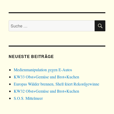
e
e
u
m
m
e
F
F
m
e
e
F
n
n
e
s
s
n
t
t
s
SU
e
e
t
Suche
r
r
e
g
g
r
nach:
e
e
g
ö
ö
e
f
f
ö
f
f
f
n
n
f
e
e
n
t
t
e
)
)
t
NEUESTE BEITRÄGE
)
Medienmanipulation gegen E-Autos
KW33 Obst+Gemüse und Brot+Kuchen
Europas Wälder brennen, Shell feiert Rekordgewinne
KW32 Obst+Gemüse und Brot+Kuchen
S.O.S. Mittelmeer