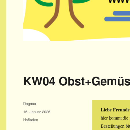
KW04 Obst+Gemüse
Autor
Dagmar
Liebe Freunde
Veröffentlicht
16. Januar 2026
am
hier kommt die a
Kategorien
Hofladen
Bestellungen b