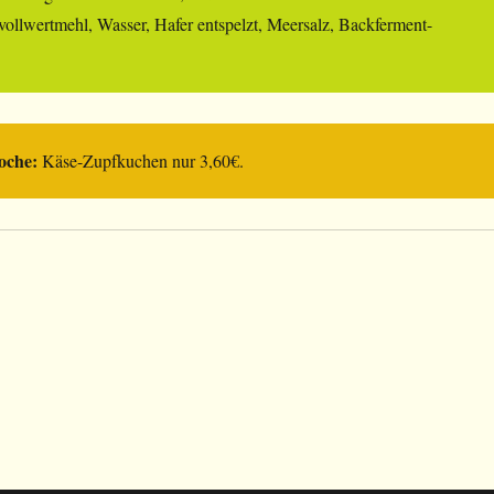
vollwertmehl, Wasser, Hafer entspelzt, Meersalz, Backferment-
oche:
Käse-Zupfkuchen nur 3,60€.