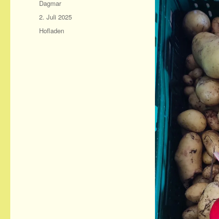
Autor
Dagmar
Veröffentlicht
2. Juli 2025
am
Kategorien
Hofladen