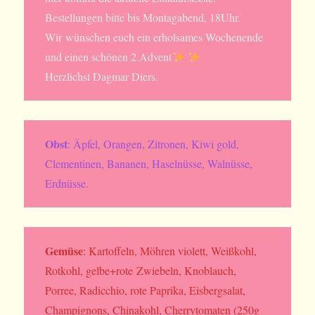
Bestellungen bitte bis Montagabend, 18Uhr.
Wir wünschen euch ein erholsames Wochenende
und einen schönen 2.Advent
Herzlichst Dagmar Diers.
Obst
: Äpfel, Orangen, Zitronen, Kiwi gold,
Clementinen, Bananen, Haselnüsse, Walnüsse,
Erdnüsse.
Gemüse
: Kartoffeln, Möhren violett, Weißkohl,
Rotkohl, gelbe+rote Zwiebeln, Knoblauch,
Porree, Radicchio, rote Paprika, Eisbergsalat,
Champignons, Chinakohl, Cherrytomaten (250g