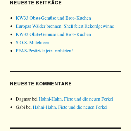
e
e
n
NEUESTE BEITRÄGE
t
t
e
)
)
t
)
KW33 Obst+Gemüse und Brot+Kuchen
Europas Wälder brennen, Shell feiert Rekordgewinne
KW32 Obst+Gemüse und Brot+Kuchen
S.O.S. Mittelmeer
PFAS-Pestizide jetzt verbieten!
NEUESTE KOMMENTARE
Dagmar
bei
Hahni-Hahn, Fiete und die neuen Ferkel
Gabi
bei
Hahni-Hahn, Fiete und die neuen Ferkel