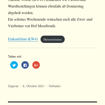
Wurstbestellungen können ebenfalls ab Donnerstag
abgeholt werden.
Ein schönes Wochenende wünschen euch alle Zwei- und
Vierbeiner von Hof Moorfreude.
Einkaufsliste-KW41
Herunterladen
Teilen mit:
K
K
Z
l
l
u
i
i
m
c
c
T
k
k
e
,
,
i
u
u
l
m
m
e
Autor
Veröffentlicht
Kategorien
Dagmar
8. Oktober 2021
Hofladen
ü
a
n
b
u
a
am
e
f
u
r
F
f
T
a
G
w
c
o
i
e
o