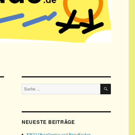
SUCHE
Suche
nach:
NEUESTE BEITRÄGE
KW33 Obst+Gemüse und Brot+Kuchen