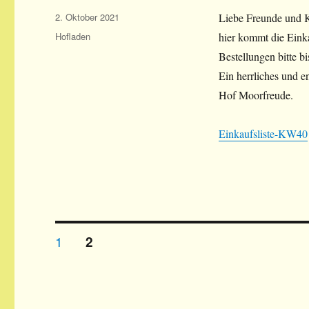
Veröffentlicht
2. Oktober 2021
Liebe Freunde und 
am
Kategorien
Hofladen
hier kommt die Einka
Bestellungen bitte 
Ein herrliches und 
Hof Moorfreude.
Einkaufsliste-KW40
Beitrags-
SEITE
1
SEITE
2
Navigation