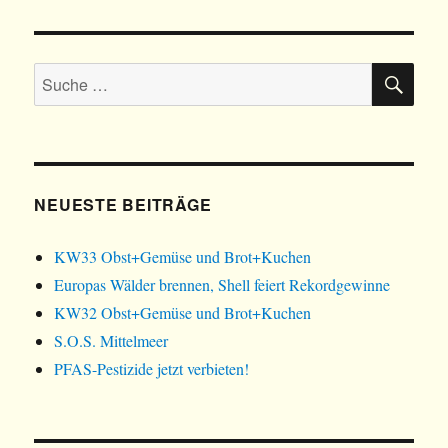
HERI
HSTE
GE
SEIT
SEIT
E
E
SU
Suche
nach:
NEUESTE BEITRÄGE
KW33 Obst+Gemüse und Brot+Kuchen
Europas Wälder brennen, Shell feiert Rekordgewinne
KW32 Obst+Gemüse und Brot+Kuchen
S.O.S. Mittelmeer
PFAS-Pestizide jetzt verbieten!