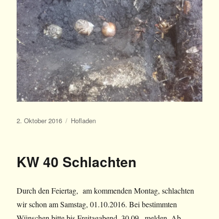
Veröffentlicht
Kategorien
2. Oktober 2016
Hofladen
am
KW 40 Schlachten
Durch den Feiertag, am kommenden Montag, schlachten
wir schon am Samstag, 01.10.2016. Bei bestimmten
Wünschen bitte bis Freitagabend, 30.09., melden. Ab