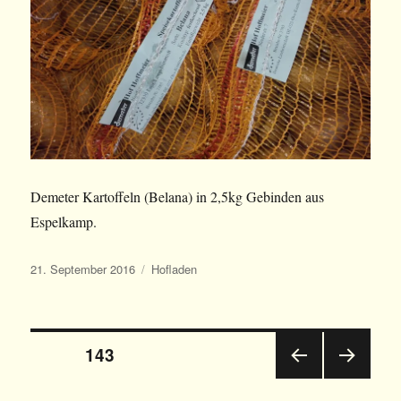
Demeter Kartoffeln (Belana) in 2,5kg Gebinden aus
Espelkamp.
Veröffentlicht
Kategorien
21. September 2016
Hofladen
am
Beitrags-
SEITE
143
VOR
NÄC
Navigation